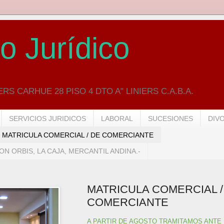
o Jurídico
RS CARHUE 28 PISO 4 DTO A" LINIERS C.A.B.A.
SERVICIOS JURIDICOS
LABORAL
SUCESIONES
DIV
MATRICULA COMERCIAL / DE COMERCIANTE
N ORBIS, LA CAJA, MERCANTIL ANDINA.-
MATRICULA COMERCIAL /
COMERCIANTE
A PARTIR DE AGOSTO TRAMITAMOS ANTE 