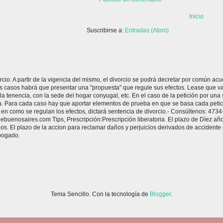
Inicio
Suscribirse a:
Entradas (Atom)
rcio. A partir de la vigencia del mismo, el divorcio se podrá decretar por común 
s casos habrá que presentar una "propuesta" que regule sus efectos. Lease que va
 la tenencia, con la sede del hogar conyugal, etc. En el caso de la petición por una 
a. Para cada caso hay que aportar elementos de prueba en que se basa cada petició
 en como se regulan los efectos, dictará sentencia de divorcio.- Consúltenos: 4734
nosaires.com Tips, Prescripción:Prescripción liberatoria. El plazo de Díez años 
s. El plazo de la accion para reclamar daños y perjuicios derivados de accidente d
bogado.
Tema Sencillo. Con la tecnología de
Blogger
.