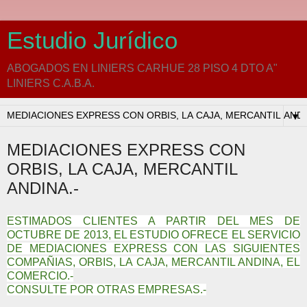
Estudio Jurídico
ABOGADOS EN LINIERS CARHUE 28 PISO 4 DTO A"
LINIERS C.A.B.A.
▼
MEDIACIONES EXPRESS CON
ORBIS, LA CAJA, MERCANTIL
ANDINA.-
ESTIMADOS CLIENTES A PARTIR DEL MES DE
OCTUBRE DE 2013, EL ESTUDIO OFRECE EL SERVICIO
DE MEDIACIONES EXPRESS CON LAS SIGUIENTES
COMPAÑIAS, ORBIS, LA CAJA, MERCANTIL ANDINA, EL
COMERCIO.-
CONSULTE POR OTRAS EMPRESAS.-