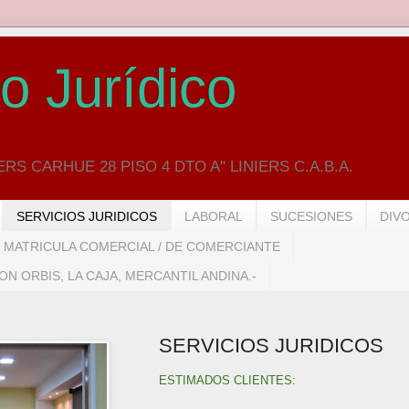
o Jurídico
RS CARHUE 28 PISO 4 DTO A" LINIERS C.A.B.A.
SERVICIOS JURIDICOS
LABORAL
SUCESIONES
DIV
MATRICULA COMERCIAL / DE COMERCIANTE
N ORBIS, LA CAJA, MERCANTIL ANDINA.-
SERVICIOS JURIDICOS
ESTIMADOS CLIENTES: