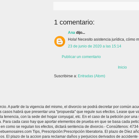
1 comentario:
Ana
dijo...
Hola! Necesito asistencia jurídica, cómo
23 de junio de 2020 a las 15:14
Publicar un comentario
Inicio
Suscribirse a:
Entradas (Atom)
rcio. A partir de la vigencia del mismo, el divorcio se podrá decretar por común 
s casos habrá que presentar una "propuesta" que regule sus efectos. Lease que va
 la tenencia, con la sede del hogar conyugal, etc. En el caso de la petición por una 
a. Para cada caso hay que aportar elementos de prueba en que se basa cada petició
 en como se regulan los efectos, dictará sentencia de divorcio.- Consúltenos: 4734
nosaires.com Tips, Prescripción:Prescripción liberatoria. El plazo de Díez años 
s. El plazo de la accion para reclamar daños y perjuicios derivados de accidente d